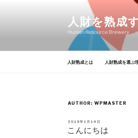
Skip
to
人財を熟成
content
Human Resource Brewery
人財熟成とは
人財熟成を選ぶ
AUTHOR:
WPMASTER
POSTED
2019年1月14日
ON
こんにちは